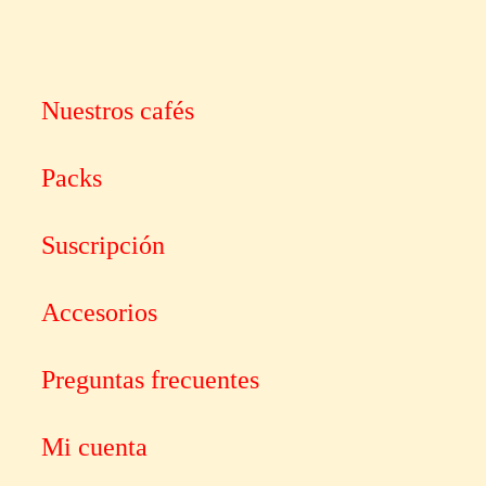
variantes.
Las
opciones
se
pueden
elegir
Nuestros cafés
en
la
página
Packs
de
producto
Suscripción
Accesorios
Preguntas frecuentes
Mi cuenta