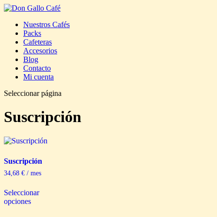
Nuestros Cafés
Packs
Cafeteras
Accesorios
Blog
Contacto
Mi cuenta
Seleccionar página
Suscripción
Suscripción
34,68
€
/ mes
Este
Seleccionar
producto
opciones
tiene
múltiples