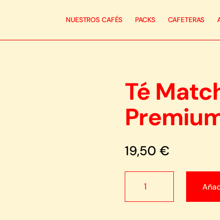
NUESTROS CAFÉS
PACKS
CAFETERAS
Té Matc
Premiu
19,50
€
Té
Añadi
Matcha
Ceremonial
Premium