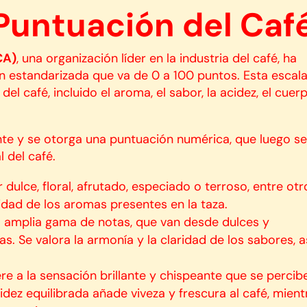
 Puntuación del Caf
CA)
, una organización líder en la industria del café, ha
n estandarizada que va de 0 a 100 puntos. Esta escal
el café, incluido el aroma, el sabor, la acidez, el cuer
te y se otorga una puntuación numérica, que luego s
 del café.
 dulce, floral, afrutado, especiado o terroso, entre otr
jidad de los aromas presentes en la taza.
na amplia gama de notas, que van desde dulces y
 Se valora la armonía y la claridad de los sabores, a
iere a la sensación brillante y chispeante que se percib
idez equilibrada añade viveza y frescura al café, mient