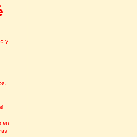
é
a
po y
e
os.
sí
e en
ras